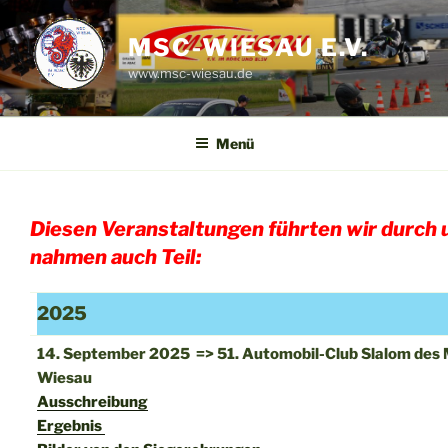
Zum
Inhalt
MSC-WIESAU E.V.
springen
www.msc-wiesau.de
Menü
Diesen Veranstaltungen führten wir durch 
nahmen auch Teil:
2025
14. September 2025 => 51. Automobil-Club Slalom des
Wiesau
Ausschreibung
Ergebnis