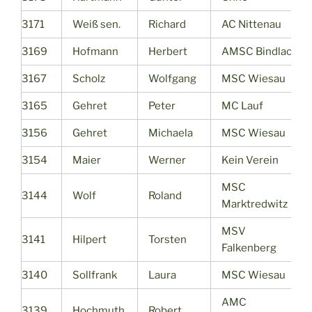
3171
Weiß sen.
Richard
AC Nittenau
3169
Hofmann
Herbert
AMSC Bindlach
3167
Scholz
Wolfgang
MSC Wiesau
3165
Gehret
Peter
MC Lauf
3156
Gehret
Michaela
MSC Wiesau
3154
Maier
Werner
Kein Verein
MSC
3144
Wolf
Roland
Marktredwitz
MSV
3141
Hilpert
Torsten
Falkenberg
3140
Sollfrank
Laura
MSC Wiesau
AMC
3139
Hochmuth
Robert