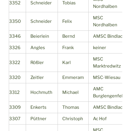
3352
Schneider
Tobias
Nordhalben
MSC
3350
Schneider
Felix
Nordhalben
3346
Beierlein
Bernd
AMSC Bindlach
3326
Angles
Frank
keiner
MSC
3322
Rößler
Karl
Marktredwitz
3320
Zeitler
Emmeram
MSC-Wiesau
AMC
3312
Hochmuth
Michael
Burglengenfeld
3309
Enkerts
Thomas
AMSC Bindlach
3307
Püttner
Christoph
Ac Hof
MSC