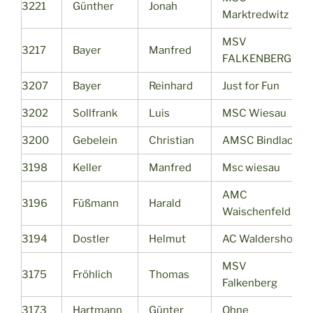
3221
Günther
Jonah
Marktredwitz
MSV
3217
Bayer
Manfred
FALKENBERG
3207
Bayer
Reinhard
Just for Fun
3202
Sollfrank
Luis
MSC Wiesau
3200
Gebelein
Christian
AMSC Bindlach
3198
Keller
Manfred
Msc wiesau
AMC
3196
Füßmann
Harald
Waischenfeld
3194
Dostler
Helmut
AC Waldershof
MSV
3175
Fröhlich
Thomas
Falkenberg
3173
Hartmann
Günter
Ohne